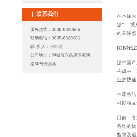
联系我们
在本届大
据”、“
服务热线：0635-8320666
的关注点
移动电话：0635-8320666
联 系 人：张经理
B2B行
公司地址：聊城市东昌府区黄河
据中国产
路30号金润园
构成中，
业的快速
在即将结
可以相互
目前，各
各地的物
监督及追