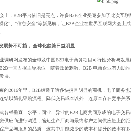
会上，B2B平台依旧是亮点，许多B2B企业受邀参加了此次互
规模化”、“信息安全”等新见解，让B2B企业在世界互联网大会
。
业发展势不可挡， 全球化趋势日益明显
业调研网发布的全球及中国B2B电子商务项目可行性分析与发展
B2B一直占据主导地位，随着政策刺激、B2B 电商企业有力
发展。
束的2016年里，B2B缔造了诸多快捷且明显的商机，电子商
连结以简化采购流程、降低交易成本以外，连原本存在竞争关系
式各样垂直、水平，同业、异业的B2B电商共同形成的电子交
资供应商进行沟通，缩短生产厂商与最终客户之间供应链上的距
踪产品与服务的品质。这其中所能减少的成本和提升的效率有多