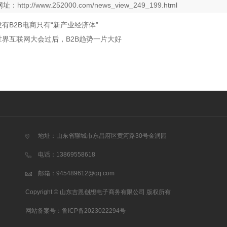
网址：
http://www.252000.com/news_view_249_199.html
没有B2B电商只有“新产业经济体”
世界互联网大会过后，B2B趋势一片大好
地址：山东省聊城市东昌府区黄河路30号金润园
电话：13869558618
邮箱：
945489612@qq.com
Copyright © 山东吉恩创想电子商务有限公司 版权所有
网站备案号：
鲁ICP备2023022294号