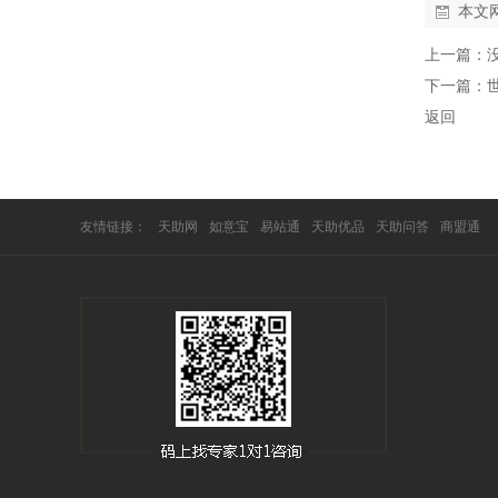
本文
上一篇：
下一篇：
返回
友情链接：
天助网
如意宝
易站通
天助优品
天助问答
商盟通