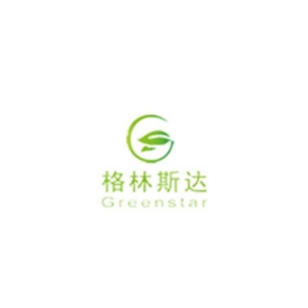
嘉格伟业
格林斯达